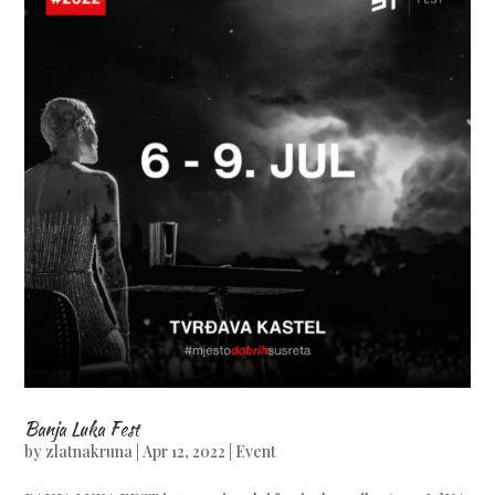
Banja Luka Fest
by
zlatnakruna
|
Apr 12, 2022
|
Event