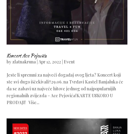
Koncert Ace Pejovića
by
zlatnakruna
|
Apr 12, 2022
|
Event
Jeste li spremni za najveći događaj ovog ljeta? Koncert koji
ste svi dugo iščekivali‼️29.06. na Tvrđavi Kastel Banjaluka će
da se zabavi uz najveće hitove jednog od najpopularnijih
regionalnih zvijezda – Ace Pejovića!KARTE USKORO U
PRODAJI! Više...